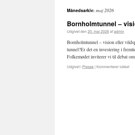
til
maj 2026
Månedsarkiv:
indhold
Bornholmtunnel – visi
Udgivet den
20. maj 2026
af
admin
Bornholmtunnel – vision eller vild
tunnel?Er det en investering i fremt
Folkemødet inviterer vi til debat o
til
Udgivet i
Presse
|
Kommentarer lukket
Bor
–
vis
elle
vil