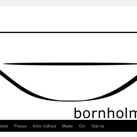
ektet
Presse
Arkiv Indhold
Medie
Om
Støt os