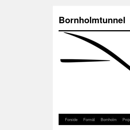
Bornholmtunnel
Forside
Formål
Bornholm
Proj
Hop