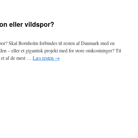
on eller vildspor?
spor? Skal Bornholm forbindes til resten af Danmark med en
iden – eller et gigantisk projekt med for store omkostninger? Til
m et af de mest …
Læs resten
→
nholmtunnel
ion
r
dspor?