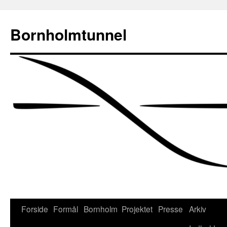
Bornholmtunnel
Hop
Forside
Formål
Bornholm
Projektet
Presse
Arkiv