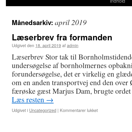
til
Indhold
indhold
april 2019
Månedsarkiv:
Læserbrev fra formanden
Udgivet den
18. april 2019
af
admin
Læserbrev Stor tak til Bornholmstidende
undersøgelse af bornholmernes opbakni
forundersøgelse, det er virkelig en glæd
om en anden transportvej end den over 
færøske gæst Marjus Dam, brugte orde
Læs resten
→
til
Udgivet i
Uncategorized
|
Kommentarer lukket
Læserbrev
fra
formanden