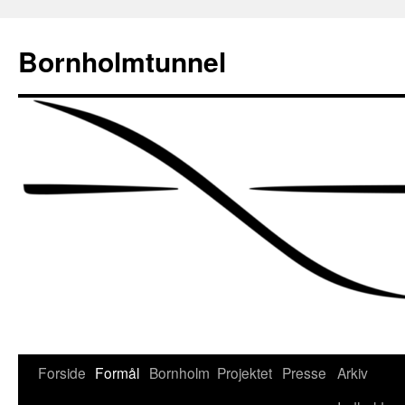
Bornholmtunnel
Hop
Forside
Formål
Bornholm
Projektet
Presse
Arkiv