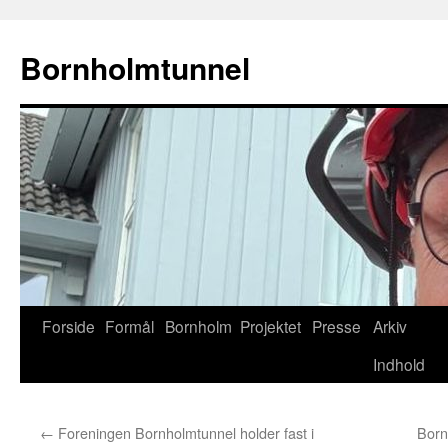
Bornholmtunnel
Hop
Forside
Formål
Bornholm
Projektet
Presse
Arkiv
til
Indhold
indhold
←
Foreningen Bornholmtunnel holder fast i
Born