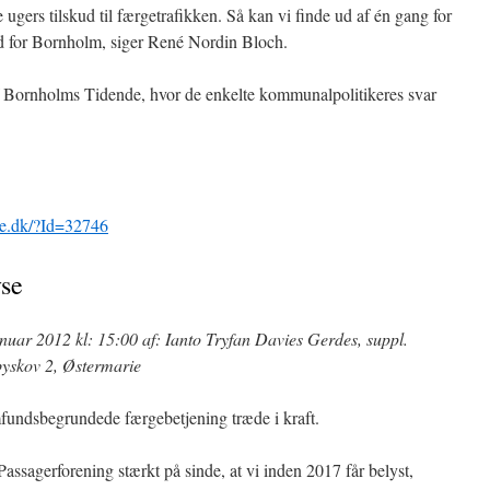
re ugers tilskud til færgetrafikken. Så kan vi finde ud af én gang for
hed for Bornholm, siger René Nordin Bloch.
 Bornholms Tidende, hvor de enkelte kommunalpolitikeres svar
de.dk/?Id=32746
yse
uar 2012 kl: 15:00 af: Ianto Tryfan Davies Gerdes, suppl.
yskov 2, Østermarie
mfundsbegrundede færgebetjening træde i kraft.
assagerforening stærkt på sinde, at vi inden 2017 får belyst,