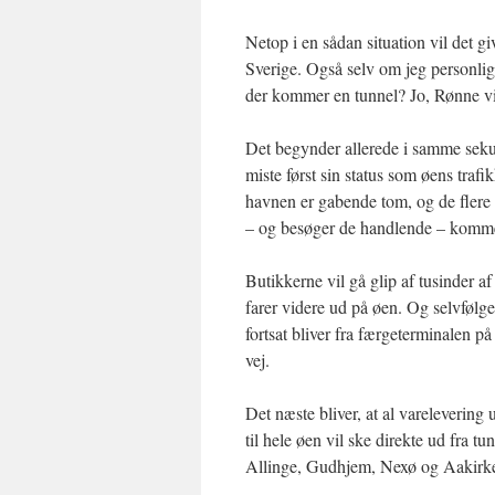
Netop i en sådan situation vil det 
Sverige. Også selv om jeg personligt
der kommer en tunnel? Jo, Rønne vil
Det begynder allerede i samme sekun
miste først sin status som øens traf
havnen er gabende tom, og de flere
– og besøger de handlende – komme
Butikkerne vil gå glip af tusinder a
farer videre ud på øen. Og selvfølge
fortsat bliver fra færgeterminalen
vej.
Det næste bliver, at al varelevering
til hele øen vil ske direkte ud fra 
Allinge, Gudhjem, Nexø og Aakirkeb