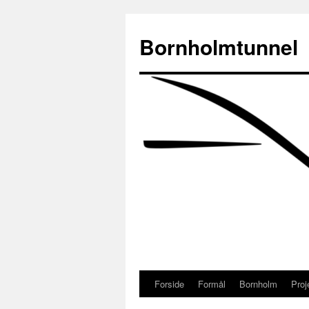
Bornholmtunnel
Forside
Formål
Bornholm
Proj
Hop