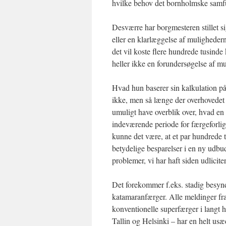
hvilke behov det bornholmske samfu
Desværre har borgmesteren stillet si
eller en klarlæggelse af muligheder
det vil koste flere hundrede tusinde
heller ikke en forundersøgelse af mu
Hvad hun baserer sin kalkulation på
ikke, men så længe der overhovedet 
umuligt have overblik over, hvad en 
indeværende periode for færgeforliget
kunne det være, at et par hundrede 
betydelige besparelser i en ny udbu
problemer, vi har haft siden udlicit
Det forekommer f.eks. stadig besynd
katamaranfærger. Alle meldinger fra 
konventionelle superfærger i langt 
Tallin og Helsinki – har en helt usæd