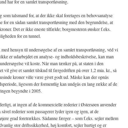
nd har for en samlet transportløsning.
g som talsmand for, at der ikke skal foretages en behovsanalyse
ne for en sådan samlet transportløsning med den begrundelse, at
 kroner. Det er ikke eneste tilfælde; borgmesteren ønsker f.eks.
ligheden for en tunnel.
 med hensyn til undersøgelse af en samlet transportløsning, véd vi
ikke er udarbejdet en analyse- og indholdsbeskrivelse, kan man
undersøgelse vil koste. Når man tænker på, at staten i den
 vil give et samlet tilskud til færgedriften på over 1,2 mia. kr., så
tusinde kroner ville være givet godt ud. Måske kan der opnås
dsperiode, ligesom der formentlig kan undgås en lang række af de
eringen begyndte i 2005.
erligt, at ingen af de kommercielle rederier i Østersøen anvender
såvel rederier som passagerer lyder igen og igen, at de
højere grad foretrækkes. Sådanne færger – som f.eks. sejler mellem
vanlig stor driftssikkerhed, høj komfort, sejler hurtigt og er