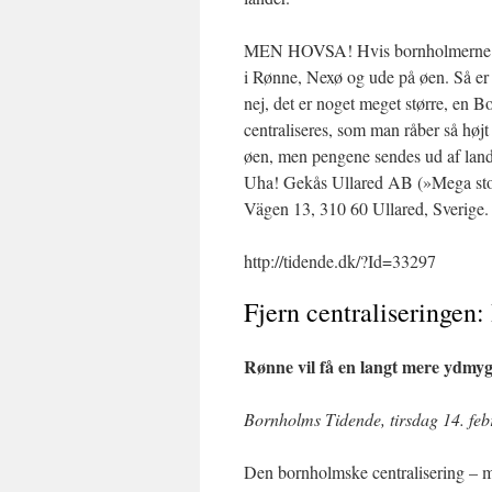
MEN HOVSA! Hvis bornholmerne får
i Rønne, Nexø og ude på øen. Så er 
nej, det er noget meget større, en 
centraliseres, som man råber så høj
øen, men pengene sendes ud af lande
Uha! Gekås Ullared AB (»Mega stort
Vägen 13, 310 60 Ullared, Sverige.
http://tidende.dk/?Id=33297
Fjern centraliseringen:
Rønne vil få en langt mere ydmyg
Bornholms Tidende, tirsdag 14. feb
Den bornholmske centralisering – me