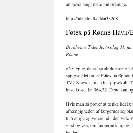
alligevel langt mere miljøvenlige.
http://tidende.dk/?Id=33268
Føtex på Rønne Havn/
Bornholms Tidende, tirsdag 31. jan
Rønne
»Ny Føtex deler bornholmerne,« 23.
spørgsmålet om et Føtex på Rønne
TV2 News, at man har prøvekøbt 32 a
have kostet kr. 964,32. Dette kan 
Hvis man så prøver at tænke lidt læn
afhængigheden af færgernes sejlplane
til Sverige og videre ud i den vide
vind og vejr, om færgerne kan, og hv
lander.