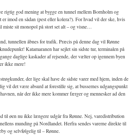
give rigtig god mening at bygge en tunnel mellem Bornholm og
 er imod en sådan (pest eller kolera?). For hvad vil der ske, hvis
 miste sit monopol på stort set alt – og visne…
d, tunnellen åbnes for trafik. Præcis på denne dag vil Rønne
ikknudepunkt! Katamaranen har sejlet sin sidste tur, terminalen på
 gange daglige kaskader af rejsende, der vælter op igennem byen
r ikke mere!
f strøgkunder, der lige skal have de sidste varer med hjem, inden de
lig vil det være absurd at forestille sig, at bussernes udgangspunkt
 på havnen, når der ikke mere kommer færger og mennesker ad den
 ud til øen nu ikke længere udgår fra Rønne. Nej, varedistribution
tunnellens munding på Nordlandet. Herfra sendes varerne direkte til
y og selvfølgelig til – Rønne.