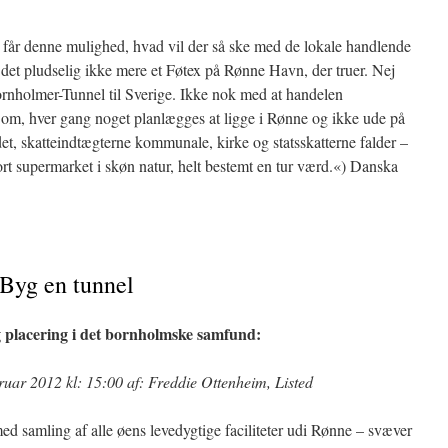
 denne mulighed, hvad vil der så ske med de lokale handlende
det pludselig ikke mere et Føtex på Rønne Havn, der truer. Nej
Bornholmer-Tunnel til Sverige. Ikke nok med at handelen
t om, hver gang noget planlægges at ligge i Rønne og ikke ude på
t, skatteindtægterne kommunale, kirke og statsskatterne falder –
 supermarket i skøn natur, helt bestemt en tur værd.«) Danska
 Byg en tunnel
 placering i det bornholmske samfund:
ruar 2012 kl: 15:00 af: Freddie Ottenheim, Listed
d samling af alle øens levedygtige faciliteter udi Rønne – svæver