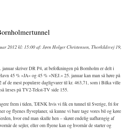
Bornholmertunnel
uar 2012 kl: 15:00 af: Jørn Holger Christensen, Thorkildsvej 19,
 januar skriver DR P4, at befolkningen på Bornholm er delt i
 Havn 45 % »JA« og 45 % »NEJ.« 25. januar kan man så høre på
f de mest populære dagligvarer til kr. 463,71, som i Bilka ville
også læses på TV2-Tekst-TV side 155.
gere frem i tiden, TÆNK hvis vi fik en tunnel til Sverige, fri for
r og flyenes flyveplaner, så kunne vi bare tage vores bil og køre
 Verden, hvor end man skulle hen – skønt endelig uafhængig af
ornår de sejler, eller om flyene kan og hvornår de starter og