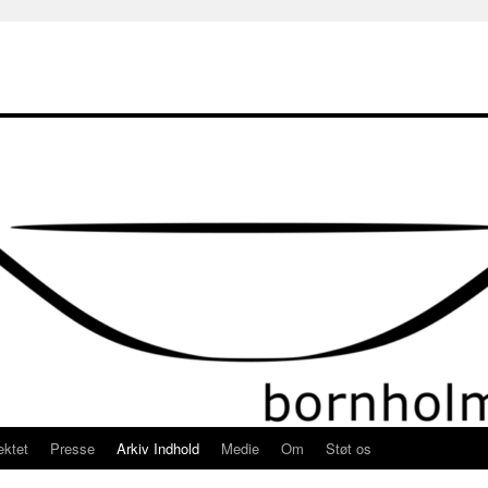
ektet
Presse
Arkiv Indhold
Medie
Om
Støt os