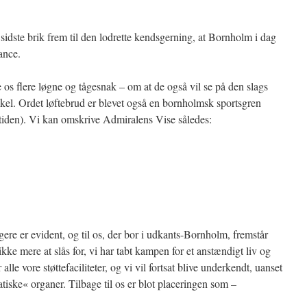
sidste brik frem til den lodrette kendsgerning, at Bornholm i dag
ance.
 os flere løgne og tågesnak – om at de også vil se på den slags
kel. Ordet løftebrud er blevet også en bornholmsk sportsgren
e tiden). Vi kan omskrive Admiralens Vise således:
ere er evident, og til os, der bor i udkants-Bornholm, fremstår
 ikke mere at slås for, vi har tabt kampen for et anstændigt liv og
alle vore støttefaciliteter, og vi vil fortsat blive underkendt, uanset
iske« organer. Tilbage til os er blot placeringen som –