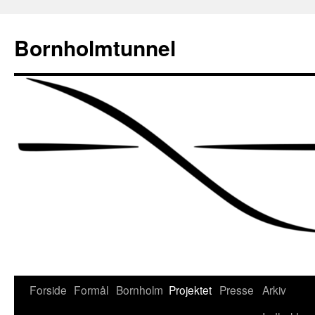
Bornholmtunnel
Hop
Forside
Formål
Bornholm
Projektet
Presse
Arkiv