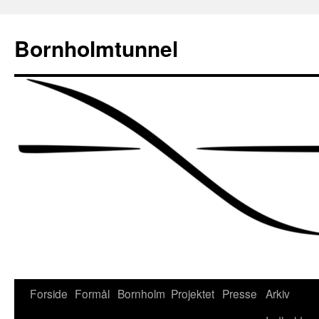
Bornholmtunnel
Hop
Forside
Formål
Bornholm
Projektet
Presse
Arkiv