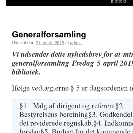
til
Indhold
indhold
Generalforsamling
Udgivet den
21. marts 2019
af
admin
Vi udsender dette nyhedsbrev for at
mi
generalforsamling
Fredag
5
april 201
bibliotek.
Ifølge vedtægterne § 5 er dagsordenen i
§1. Valg af dirigent og referent§2.
Bestyrelsens beretning§3. Godkendel
det reviderede regnskab.§4. Indkomn
forslag§5. Budget for det kommende 