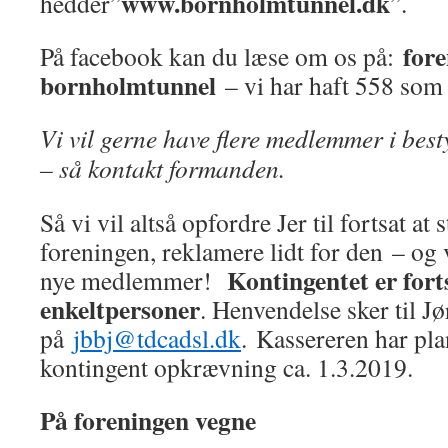
www.bornholmtunnel
.dk
hedder”
”.
for
På facebook kan du læse om os på:
bornholmtunnel
– vi har haft 558 som
Vi vil gerne have flere medlemmer i best
– så kontakt formanden.
Så vi vil altså opfordre Jer til fortsat at
foreningen, reklamere lidt for den – og 
Kontingentet er forts
nye medlemmer!
enkeltpersoner
. Henvendelse sker til J
på
jbbj@tdcadsl.dk
. Kassereren har pla
kontingent opkrævning ca. 1.3.2019.
På foreningen vegne