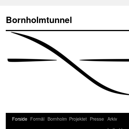
Bornholmtunnel
Hop
Forside
Formål
Bornholm
Projektet
Presse
Arkiv