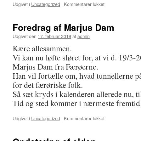
til
Udgivet i
Uncategorized
|
Kommentarer lukket
De
Færøske
tunneller
Foredrag af Marjus Dam
Udgivet den
17. februar 2019
af
admin
Kære allesammen.
Vi kan nu løfte sløret for, at vi d. 19/3-
Marjus Dam fra Færøerne.
Han vil fortælle om, hvad tunnellerne p
for det færøriske folk.
Så sæt kryds i kalenderen allerede nu, ti
Tid og sted kommer i nærmeste fremtid
til
Udgivet i
Uncategorized
|
Kommentarer lukket
Foredrag
af
Marjus