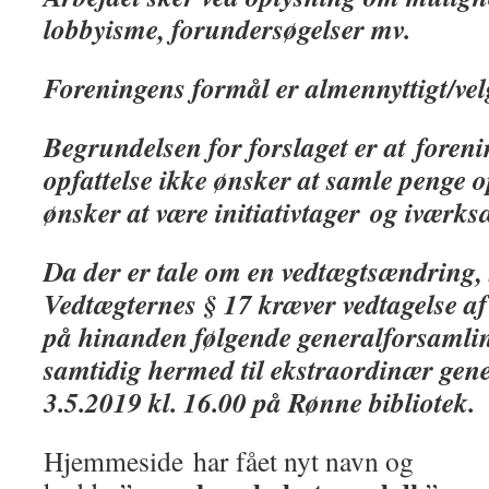
lobbyisme, forundersøgelser mv.
Foreningens formål er almen
n
yttigt/ve
Begrundelsen for forslaget er a
t
forenin
opfattelse ikke ønsker at samle penge o
ønsker at være initiativtager
og iværks
Da der er tale om en vedtægtsændring, 
Vedtægternes § 17 kræver vedtagelse af 
på hinanden følgende generalforsamli
samtidig hermed til ekstraordinær gen
3.5.2019 kl. 16.00 på Rønne bibliotek
Hjemmeside har fået nyt navn og