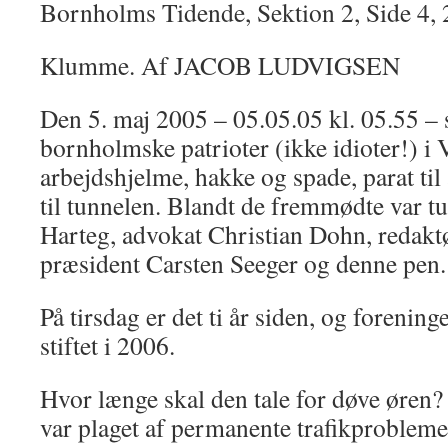
Bornholms Tidende, Sektion 2, Side 4, 
en
del
af
Klumme. Af JACOB LUDVIGSEN
Bornholmtunnel?
Den 5. maj 2005 – 05.05.05 kl. 05.55 –
bornholmske patrioter (ikke idioter!) i
arbejdshjelme, hakke og spade, parat til 
til tunnelen. Blandt de fremmødte var t
Harteg, advokat Christian Dohn, redakt
præsident Carsten Seeger og denne pen.
På tirsdag er det ti år siden, og foreni
stiftet i 2006.
Hvor længe skal den tale for døve øren
var plaget af permanente trafikproblemer