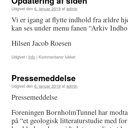
Opdatering af siden
Dam
Udgivet den
6. januar 2019
af
admin
Vi er igang at flytte indhold fra ældre 
kan ses under menu fanen “Arkiv Indho
Hilsen Jacob Roesen
til
Udgivet i
Info
|
Kommentarer lukket
Opdatering
af
siden
Pressemeddelse
Udgivet den
6. januar 2019
af
admin
Pressemeddelse
Foreningen BornholmTunnel har modtag
på “et geologisk litteraturstudie med fo