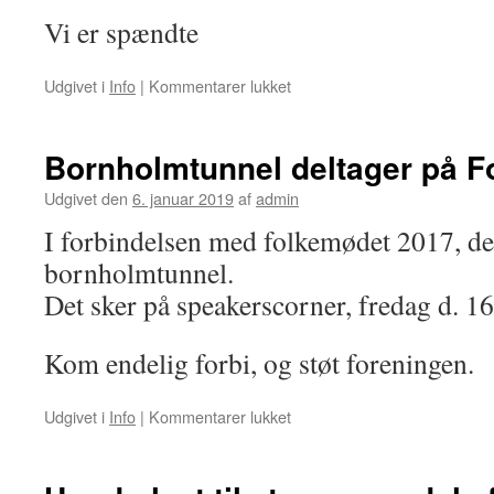
Vi er spændte
til
Udgivet i
Info
|
Kommentarer lukket
Bornholmerdøgnet
Bornholmtunnel deltager på 
Udgivet den
6. januar 2019
af
admin
I forbindelsen med folkemødet 2017, de
bornholmtunnel.
Det sker på speakerscorner, fredag d. 16
Kom endelig forbi, og støt foreningen.
til
Udgivet i
Info
|
Kommentarer lukket
Bornholmtunnel
deltager
på