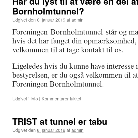
Har du lyst til at være en del a
Folkemødet
Bornholmtunnel?
2017
Udgivet den
6. januar 2019
af
admin
Foreningen Bornholmtunnel står og man
hvis det har fanget din opmærksomhed,
velkommen til at tage kontakt til os.
Ligeledes hvis du kunne have interesse i
bestyrelsen, er du også velkommen til a
Foreningen Bornholmtunnel.
til
Udgivet i
Info
|
Kommentarer lukket
Har
du
lyst
TRIST at tunnel er tabu
til
at
Udgivet den
6. januar 2019
af
admin
være