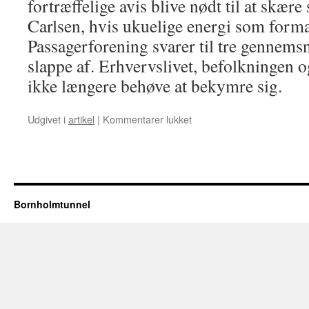
fortræffelige avis blive nødt til at skære
Carlsen, hvis ukuelige energi som for
Passagerforening svarer til tre gennemsn
slappe af. Erhvervslivet, befolkningen o
ikke længere behøve at bekymre sig.
til
Udgivet i
artikel
|
Kommentarer lukket
TRIST
at
tunnel
er
tabu
Bornholmtunnel