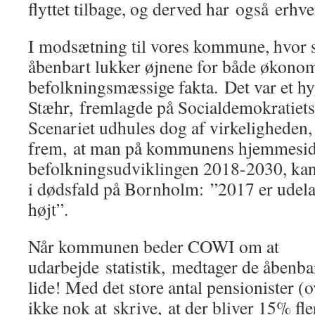
flyttet tilbage, og derved har også erhv
I modsætning til vores kommune, hvor 
åbenbart lukker øjnene for både økono
befolkningsmæssige fakta. Det var et hy
Stæhr, fremlagde på Socialdemokratiets
Scenariet udhules dog af virkeligheden
frem, at man på kommunens hjemmesi
befolkningsudviklingen 2018-2030, ka
i dødsfald på Bornholm: ”2017 er udela
højt”.
Når kommunen beder COWI om at
udarbejde statistik, medtager de åbenbar
lide! Med det store antal pensionister (ov
ikke nok at skrive, at der bliver 15% fle