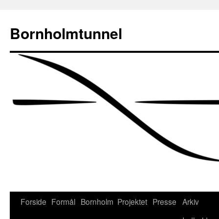
Bornholmtunnel
Hop
Forside
Formål
Bornholm
Projektet
Presse
Arkiv