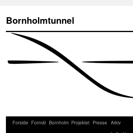
Bornholmtunnel
Hop
Forside
Formål
Bornholm
Projektet
Presse
Arkiv