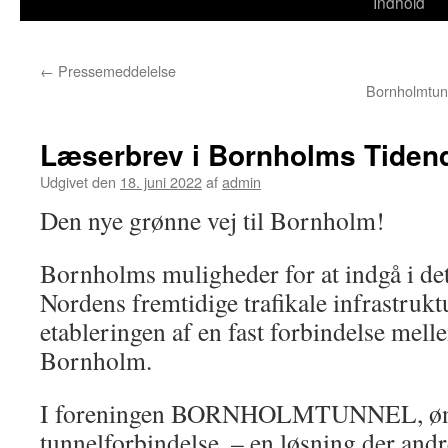
til
Indhold
indhold
←
Pressemeddelelse
Bornholmtunn
Læserbrev i Bornholms Tiden
Udgivet den
18. juni 2022
af
admin
Den nye grønne vej til Bornholm!
Bornholms muligheder for at indgå i d
Nordens fremtidige trafikale infrastruktu
etableringen af en fast forbindelse mel
Bornholm.
I foreningen BORNHOLMTUNNEL, øns
tunnelforbindelse, – en løsning der andr