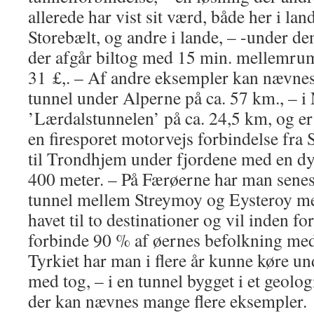
allerede har vist sit værd, både her i la
Storebælt, og andre i lande, – -under de
der afgår biltog med 15 min. mellemrum 
31 £,. – Af andre eksempler kan nævnes
tunnel under Alperne på ca. 57 km., – i
’Lærdalstunnelen’ på ca. 24,5 km, og er
en firesporet motorvejs forbindelse fra 
til Trondhjem under fjordene med en d
400 meter. – På Færøerne har man senes
tunnel mellem Streymoy og Eysteroy me
havet til to destinationer og vil inden fo
forbinde 90 % af øernes befolkning med 
Tyrkiet har man i flere år kunne køre u
med tog, – i en tunnel bygget i et geolo
der kan nævnes mange flere eksempler.