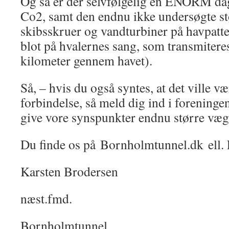
Og så er der selvfølgelig en ENORM dag
Co2, samt den endnu ikke undersøgte st
skibsskruer og vandturbiner på havpatt
blot på hvalernes sang, som transmiteres
kilometer gennem havet).
Så, – hvis du også syntes, at det ville v
forbindelse, så meld dig ind i foreningen
give vore synspunkter endnu større væg
Du finde os på Bornholmtunnel.dk ell.
Karsten Brodersen
næst.fmd.
Bornholmtunnel